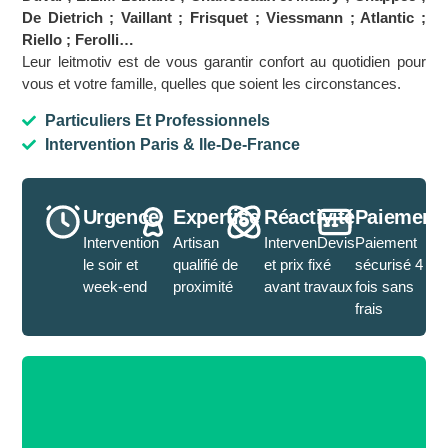
De Dietrich ; Vaillant ; Frisquet ; Viessmann ; Atlantic ;
Riello ; Ferolli…
Leur leitmotiv est de vous garantir confort au quotidien pour
vous et votre famille, quelles que soient les circonstances.
Particuliers Et Professionnels
Intervention Paris & Ile-De-France
Urgence
Expertise
Réactivité
Paiement
Intervention
Artisan
IntervenDevis
Paiement
le soir et
qualifié de
et prix fixé
sécurisé 4
week-end
proximité
avant travaux
fois sans
frais