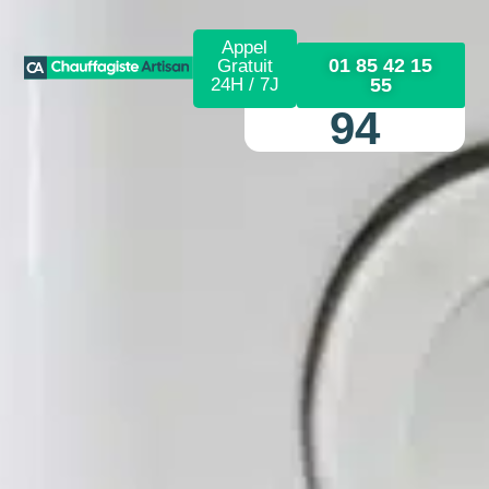
Appel
01 85 42 15
Gratuit
24H / 7J
55
94