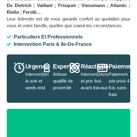
De Dietrich ; Vaillant ; Frisquet ; Viessmann ; Atlantic ;
Riello ; Ferolli…
Leur leitmotiv est de vous garantir confort au quotidien pour
vous et votre famille, quelles que soient les circonstances.
Particuliers Et Professionnels
Intervention Paris & Ile-De-France
Urgence
Expertise
Réactivité
Paiement
Intervention
Artisan
IntervenDevis
Paiement
le soir et
qualifié de
et prix fixé
sécurisé 4
week-end
proximité
avant travaux
fois sans
frais