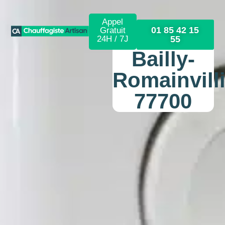
Appel
01 85 42 15
Gratuit
24H / 7J
55
Bailly-
Romainvill
77700