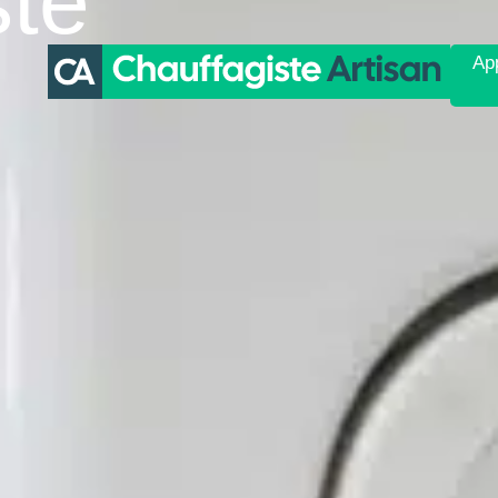
ste
App