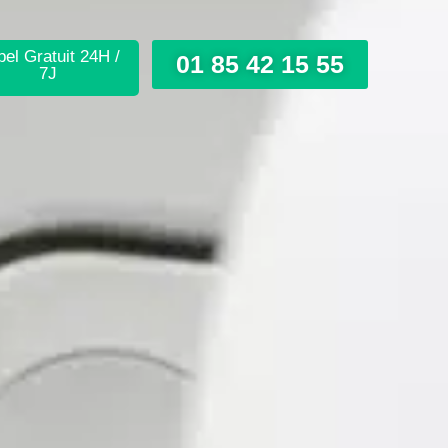
el Gratuit 24H /
01 85 42 15 55
7J