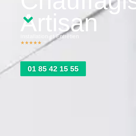
Chauffagi
Artisan
Installation et Entretien
★
★
★
★
★
01 85 42 15 55