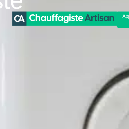
ste
App