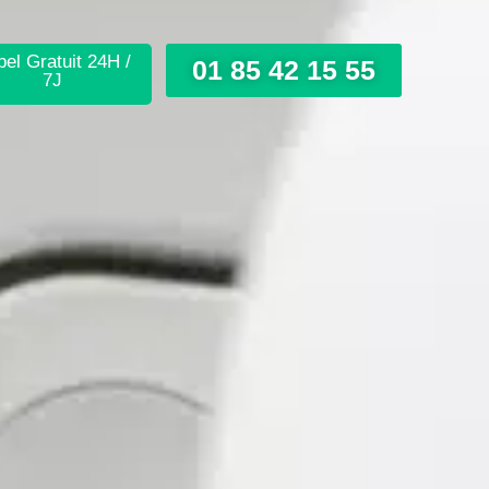
el Gratuit 24H /
01 85 42 15 55
7J