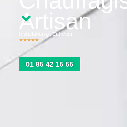
Chauffagi
Artisan
Installation et Entretien
★
★
★
★
★
01 85 42 15 55