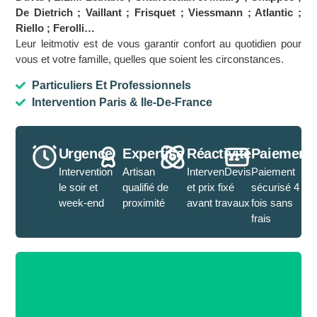
De Dietrich ; Vaillant ; Frisquet ; Viessmann ; Atlantic ;
Riello ; Ferolli…
Leur leitmotiv est de vous garantir confort au quotidien pour
vous et votre famille, quelles que soient les circonstances.
Particuliers Et Professionnels
Intervention Paris & Ile-De-France
Urgence
Expertise
Réactivité
Paiement
Intervention
Artisan
IntervenDevis
Paiement
le soir et
qualifié de
et prix fixé
sécurisé 4
week-end
proximité
avant travaux
fois sans
frais