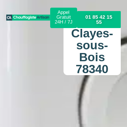
Appel
01 85 42 15
Gratuit
24H / 7J
55
Clayes-
sous-
Bois
78340