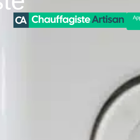
ste
App