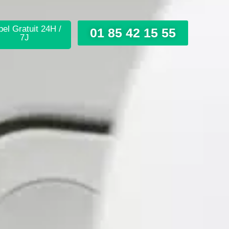
el Gratuit 24H /
01 85 42 15 55
7J