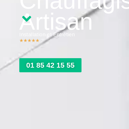
Chauffagi
Artisan
Installation et Entretien
★
★
★
★
★
01 85 42 15 55