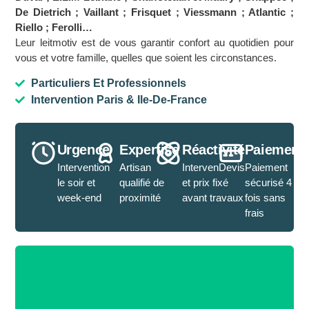
De Dietrich ; Vaillant ; Frisquet ; Viessmann ; Atlantic ;
Riello ; Ferolli…
Leur leitmotiv est de vous garantir confort au quotidien pour
vous et votre famille, quelles que soient les circonstances.
Particuliers Et Professionnels
Intervention Paris & Ile-De-France
Urgence
Expertise
Réactivité
Paiement
Intervention
Artisan
IntervenDevis
Paiement
le soir et
qualifié de
et prix fixé
sécurisé 4
week-end
proximité
avant travaux
fois sans
frais