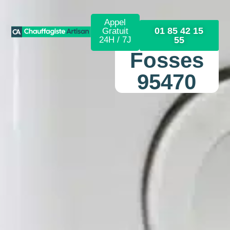
Appel
01 85 42 15
Gratuit
24H / 7J
55
Fosses
95470