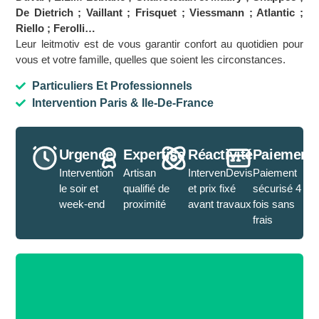
De Dietrich ; Vaillant ; Frisquet ; Viessmann ; Atlantic ;
Riello ; Ferolli…
Leur leitmotiv est de vous garantir confort au quotidien pour
vous et votre famille, quelles que soient les circonstances.
Particuliers Et Professionnels
Intervention Paris & Ile-De-France
Urgence
Expertise
Réactivité
Paiement
Intervention
Artisan
IntervenDevis
Paiement
le soir et
qualifié de
et prix fixé
sécurisé 4
week-end
proximité
avant travaux
fois sans
frais