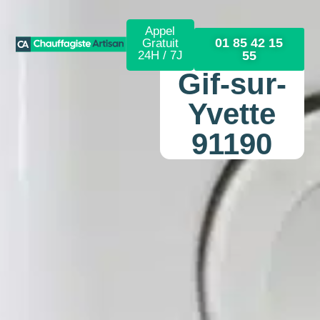
Appel
01 85 42 15
Gratuit
24H / 7J
55
Gif-sur-
Yvette
91190