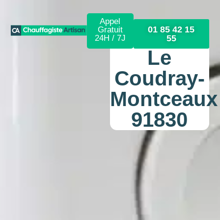
Appel
01 85 42 15
Gratuit
24H / 7J
55
Le
Coudray-
Montceaux
91830