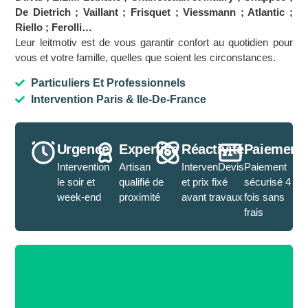
De Dietrich ; Vaillant ; Frisquet ; Viessmann ; Atlantic ;
Riello ; Ferolli…
Leur leitmotiv est de vous garantir confort au quotidien pour
vous et votre famille, quelles que soient les circonstances.
Particuliers Et Professionnels
Intervention Paris & Ile-De-France
Urgence
Expertise
Réactivité
Paiement
Intervention
Artisan
IntervenDevis
Paiement
le soir et
qualifié de
et prix fixé
sécurisé 4
week-end
proximité
avant travaux
fois sans
frais