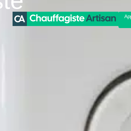
ste
App