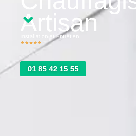
Chauffagi
Artisan
Installation et Entretien
★
★
★
★
★
01 85 42 15 55