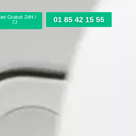
el Gratuit 24H /
01 85 42 15 55
7J