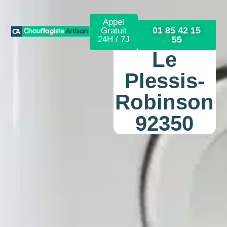
Appel
01 85 42 15
Gratuit
24H / 7J
55
Le
Plessis-
Robinson
92350