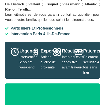
De Dietrich ; Vaillant ; Frisquet ; Viessmann ; Atlantic ;
Riello ; Ferolli…
Leur leitmotiv est de vous garantir confort au quotidien pour
vous et votre famille, quelles que soient les circonstances.
Particuliers Et Professionnels
Intervention Paris & Ile-De-France
Urgence
Expertise
Réactivité
Paiement
Intervention
Artisan
IntervenDevis
Paiement
le soir et
qualifié de
et prix fixé
sécurisé 4
week-end
proximité
avant travaux
fois sans
frais