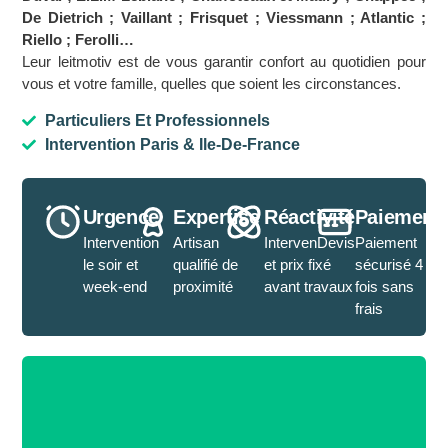
De Dietrich ; Vaillant ; Frisquet ; Viessmann ; Atlantic ;
Riello ; Ferolli…
Leur leitmotiv est de vous garantir confort au quotidien pour
vous et votre famille, quelles que soient les circonstances.
Particuliers Et Professionnels
Intervention Paris & Ile-De-France
Urgence
Expertise
Réactivité
Paiement
Intervention
Artisan
IntervenDevis
Paiement
le soir et
qualifié de
et prix fixé
sécurisé 4
week-end
proximité
avant travaux
fois sans
frais