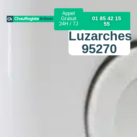
Appel
01 85 42 15
Gratuit
24H / 7J
55
Luzarches
95270