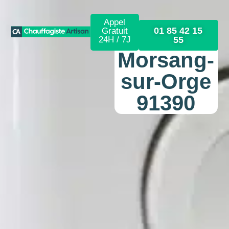
Appel
01 85 42 15
Gratuit
24H / 7J
55
Morsang-
sur-Orge
91390