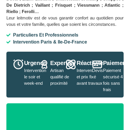
De Dietrich ; Vaillant ; Frisquet ; Viessmann ; Atlantic ;
Riello ; Ferolli…
Leur leitmotiv est de vous garantir confort au quotidien pour
vous et votre famille, quelles que soient les circonstances.
Particuliers Et Professionnels
Intervention Paris & Ile-De-France
Urgence
Expertise
Réactivité
Paiement
Intervention
Artisan
IntervenDevis
Paiement
le soir et
qualifié de
et prix fixé
sécurisé 4
week-end
proximité
avant travaux
fois sans
frais