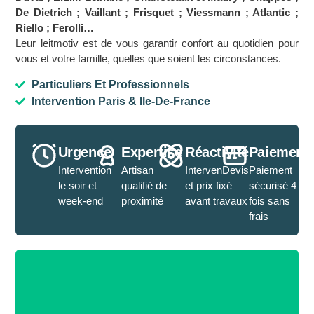
De Dietrich ; Vaillant ; Frisquet ; Viessmann ; Atlantic ;
Riello ; Ferolli…
Leur leitmotiv est de vous garantir confort au quotidien pour
vous et votre famille, quelles que soient les circonstances.
Particuliers Et Professionnels
Intervention Paris & Ile-De-France
Urgence
Expertise
Réactivité
Paiement
Intervention
Artisan
IntervenDevis
Paiement
le soir et
qualifié de
et prix fixé
sécurisé 4
week-end
proximité
avant travaux
fois sans
frais