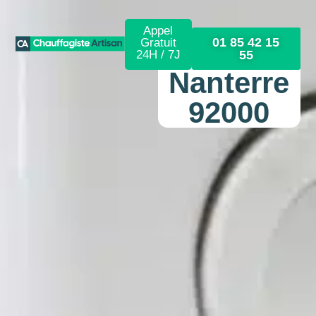
Appel
01 85 42 15
Gratuit
24H / 7J
55
Nanterre
92000