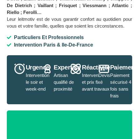
De Dietrich ; Vaillant ; Frisquet ; Viessmann ; Atlantic ;
Riello ; Ferolli…
Leur leitmotiv est de vous garantir confort au quotidien pour
vous et votre famille, quelles que soient les circonstances.
Particuliers Et Professionnels
Intervention Paris & Ile-De-France
Urgence
Expertise
Réactivité
Paiement
Intervention
Artisan
IntervenDevis
Paiement
le soir et
qualifié de
et prix fixé
sécurisé 4
week-end
proximité
avant travaux
fois sans
frais