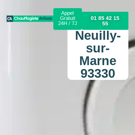
Appel
01 85 42 15
Gratuit
24H / 7J
55
Neuilly-
sur-
Marne
93330