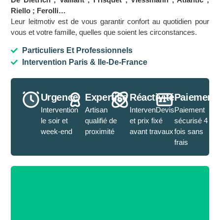
Riello ; Ferolli…
Leur leitmotiv est de vous garantir confort au quotidien pour
vous et votre famille, quelles que soient les circonstances.
Particuliers Et Professionnels
Intervention Paris & Ile-De-France
Urgence
Expertise
Réactivité
Paiement
Intervention
Artisan
IntervenDevis
Paiement
le soir et
qualifié de
et prix fixé
sécurisé 4
week-end
proximité
avant travaux
fois sans
frais