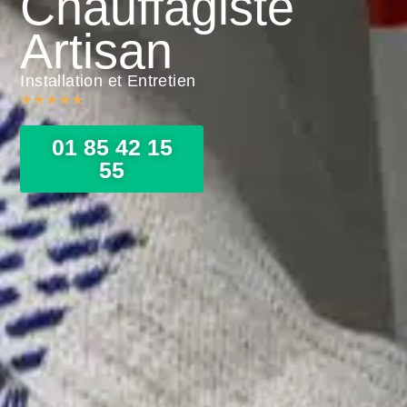
Chauffagiste
Artisan
Installation et Entretien
★
★
★
★
★
01 85 42 15
55