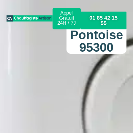
Appel
01 85 42 15
Gratuit
24H / 7J
55
Pontoise
95300