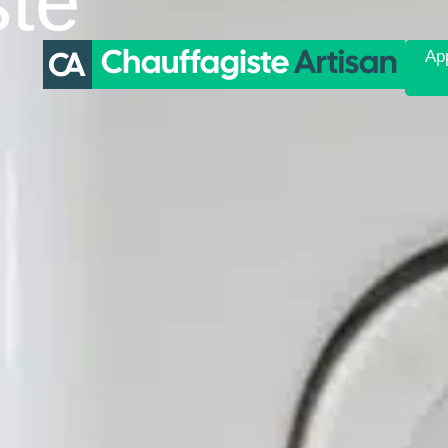
ste
App