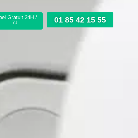
el Gratuit 24H /
01 85 42 15 55
7J