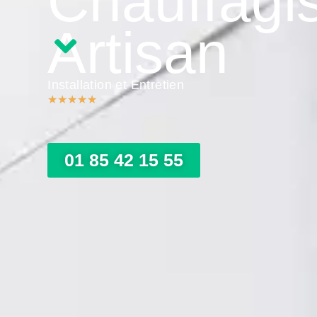
Chauffagi
Artisan
Installation et Entretien
★
★
★
★
★
01 85 42 15 55