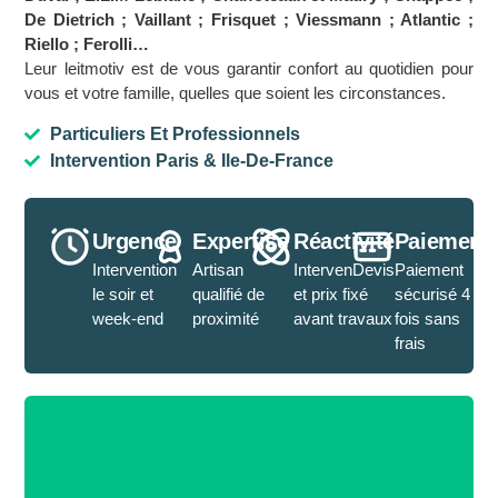
De Dietrich ; Vaillant ; Frisquet ; Viessmann ; Atlantic ;
Riello ; Ferolli…
Leur leitmotiv est de vous garantir confort au quotidien pour
vous et votre famille, quelles que soient les circonstances.
Particuliers Et Professionnels
Intervention Paris & Ile-De-France
Urgence
Expertise
Réactivité
Paiement
Intervention
Artisan
IntervenDevis
Paiement
le soir et
qualifié de
et prix fixé
sécurisé 4
week-end
proximité
avant travaux
fois sans
frais