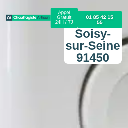
Appel
01 85 42 15
Gratuit
24H / 7J
55
Soisy-
sur-Seine
91450