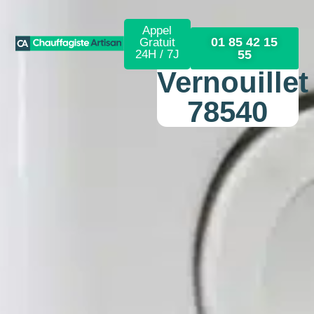
Appel
01 85 42 15
Gratuit
24H / 7J
55
Vernouillet
78540