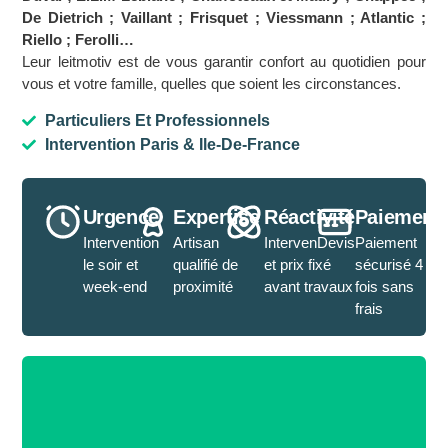
De Dietrich ; Vaillant ; Frisquet ; Viessmann ; Atlantic ;
Riello ; Ferolli…
Leur leitmotiv est de vous garantir confort au quotidien pour
vous et votre famille, quelles que soient les circonstances.
Particuliers Et Professionnels
Intervention Paris & Ile-De-France
Urgence
Expertise
Réactivité
Paiement
Intervention
Artisan
IntervenDevis
Paiement
le soir et
qualifié de
et prix fixé
sécurisé 4
week-end
proximité
avant travaux
fois sans
frais