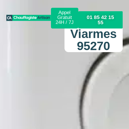
Appel
01 85 42 15
Gratuit
24H / 7J
55
Viarmes
95270