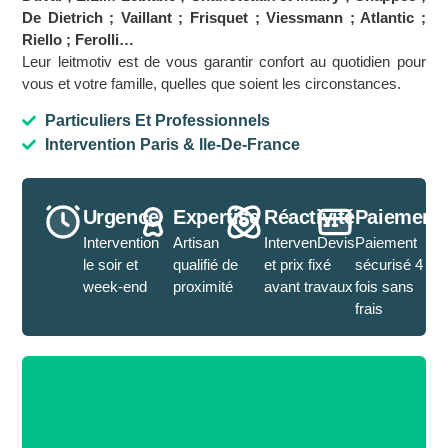
De Dietrich ; Vaillant ; Frisquet ; Viessmann ; Atlantic ;
Riello ; Ferolli…
Leur leitmotiv est de vous garantir confort au quotidien pour
vous et votre famille, quelles que soient les circonstances.
Particuliers Et Professionnels
Intervention Paris & Ile-De-France
Urgence
Expertise
Réactivité
Paiement
Intervention
Artisan
IntervenDevis
Paiement
le soir et
qualifié de
et prix fixé
sécurisé 4
week-end
proximité
avant travaux
fois sans
frais