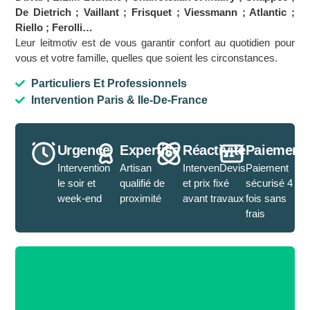
De Dietrich ; Vaillant ; Frisquet ; Viessmann ; Atlantic ;
Riello ; Ferolli…
Leur leitmotiv est de vous garantir confort au quotidien pour
vous et votre famille, quelles que soient les circonstances.
Particuliers Et Professionnels
Intervention Paris & Ile-De-France
Urgence
Expertise
Réactivité
Paiement
Intervention
Artisan
IntervenDevis
Paiement
le soir et
qualifié de
et prix fixé
sécurisé 4
week-end
proximité
avant travaux
fois sans
frais