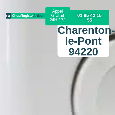
Appel
01 85 42 15
Gratuit
24H / 7J
55
Charenton-
le-Pont
94220