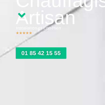
Chauffagi
Artisan
Installation et Entretien
★
★
★
★
★
01 85 42 15 55