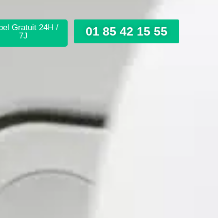
el Gratuit 24H /
01 85 42 15 55
7J