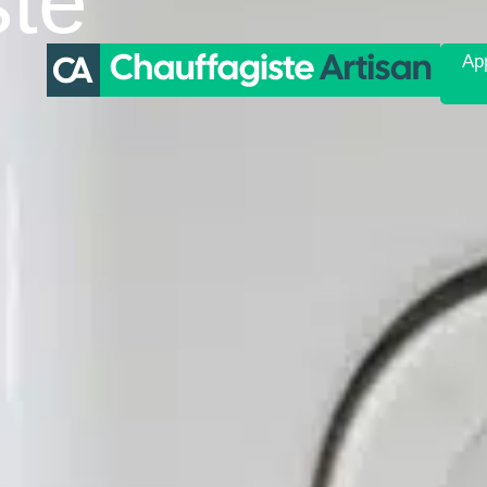
ste
App