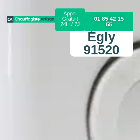
Appel
01 85 42 15
Gratuit
24H / 7J
55
Égly
91520