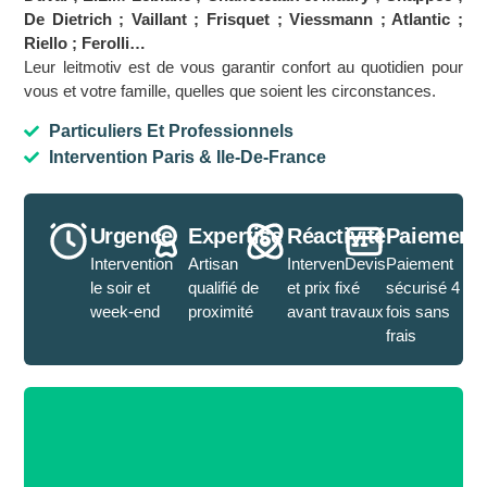
De Dietrich ; Vaillant ; Frisquet ; Viessmann ; Atlantic ;
Riello ; Ferolli…
Leur leitmotiv est de vous garantir confort au quotidien pour
vous et votre famille, quelles que soient les circonstances.
Particuliers Et Professionnels
Intervention Paris & Ile-De-France
Urgence
Expertise
Réactivité
Paiement
Intervention
Artisan
IntervenDevis
Paiement
le soir et
qualifié de
et prix fixé
sécurisé 4
week-end
proximité
avant travaux
fois sans
frais