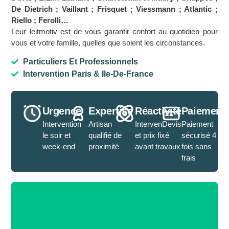
De Dietrich ; Vaillant ; Frisquet ; Viessmann ; Atlantic ;
Riello ; Ferolli…
Leur leitmotiv est de vous garantir confort au quotidien pour
vous et votre famille, quelles que soient les circonstances.
Particuliers Et Professionnels
Intervention Paris & Ile-De-France
Urgence
Expertise
Réactivité
Paiement
Intervention
Artisan
IntervenDevis
Paiement
le soir et
qualifié de
et prix fixé
sécurisé 4
week-end
proximité
avant travaux
fois sans
frais