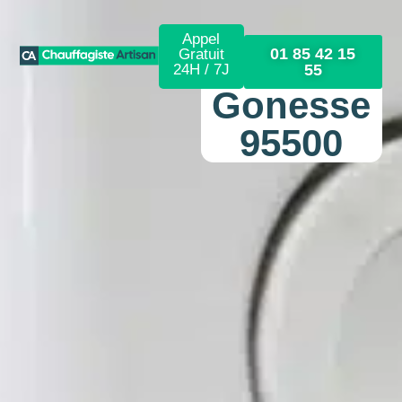
Appel
01 85 42 15
Gratuit
24H / 7J
55
Gonesse
95500