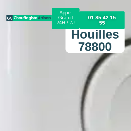
Appel
01 85 42 15
Gratuit
24H / 7J
55
Houilles
78800