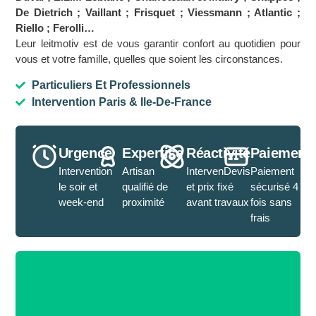
De Dietrich ; Vaillant ; Frisquet ; Viessmann ; Atlantic ;
Riello ; Ferolli…
Leur leitmotiv est de vous garantir confort au quotidien pour
vous et votre famille, quelles que soient les circonstances.
Particuliers Et Professionnels
Intervention Paris & Ile-De-France
Urgence
Expertise
Réactivité
Paiement
Intervention
Artisan
IntervenDevis
Paiement
le soir et
qualifié de
et prix fixé
sécurisé 4
week-end
proximité
avant travaux
fois sans
frais