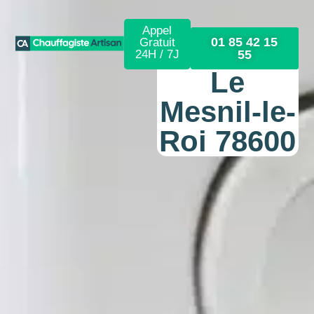
Appel
01 85 42 15
Gratuit
24H / 7J
55
Le
Mesnil-le-
Roi 78600