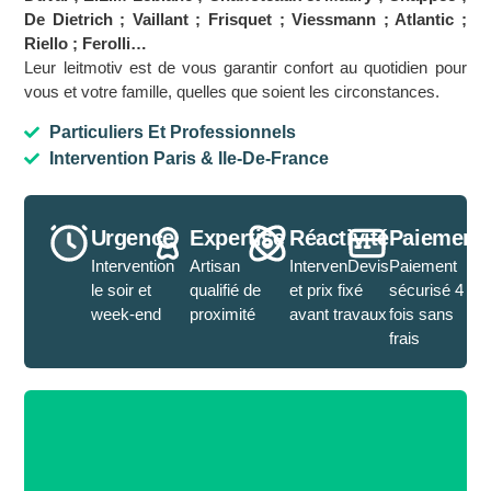
De Dietrich ; Vaillant ; Frisquet ; Viessmann ; Atlantic ;
Riello ; Ferolli…
Leur leitmotiv est de vous garantir confort au quotidien pour
vous et votre famille, quelles que soient les circonstances.
Particuliers Et Professionnels
Intervention Paris & Ile-De-France
Urgence
Expertise
Réactivité
Paiement
Intervention
Artisan
IntervenDevis
Paiement
le soir et
qualifié de
et prix fixé
sécurisé 4
week-end
proximité
avant travaux
fois sans
frais