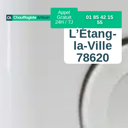
Appel
01 85 42 15
Gratuit
24H / 7J
55
L’Étang-
la-Ville
78620