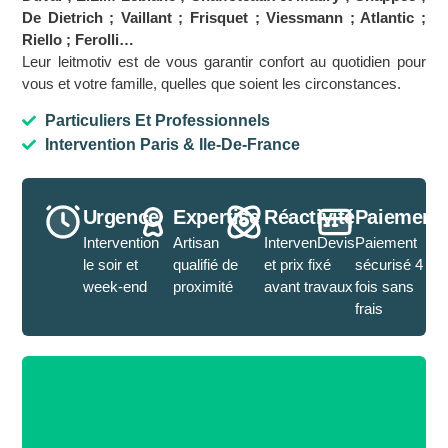
De Dietrich ; Vaillant ; Frisquet ; Viessmann ; Atlantic ;
Riello ; Ferolli…
Leur leitmotiv est de vous garantir confort au quotidien pour
vous et votre famille, quelles que soient les circonstances.
Particuliers Et Professionnels
Intervention Paris & Ile-De-France
Urgence
Expertise
Réactivité
Paiement
Intervention
Artisan
IntervenDevis
Paiement
le soir et
qualifié de
et prix fixé
sécurisé 4
week-end
proximité
avant travaux
fois sans
frais