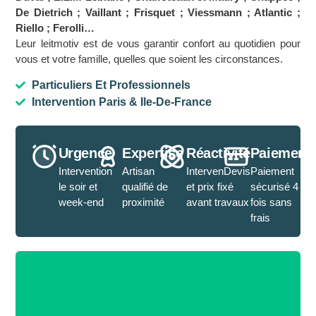
De Dietrich ; Vaillant ; Frisquet ; Viessmann ; Atlantic ;
Riello ; Ferolli…
Leur leitmotiv est de vous garantir confort au quotidien pour
vous et votre famille, quelles que soient les circonstances.
Particuliers Et Professionnels
Intervention Paris & Ile-De-France
Urgence
Expertise
Réactivité
Paiement
Intervention
Artisan
IntervenDevis
Paiement
le soir et
qualifié de
et prix fixé
sécurisé 4
week-end
proximité
avant travaux
fois sans
frais