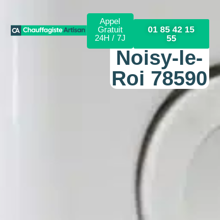
Appel
01 85 42 15
Gratuit
24H / 7J
55
Noisy-le-
Roi 78590