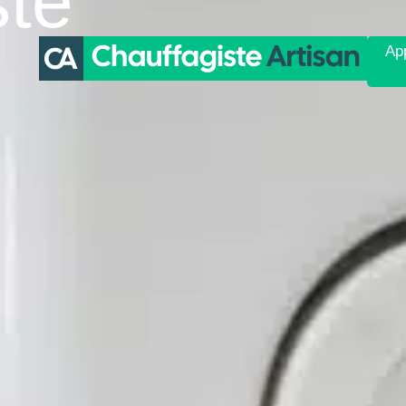
ste
App