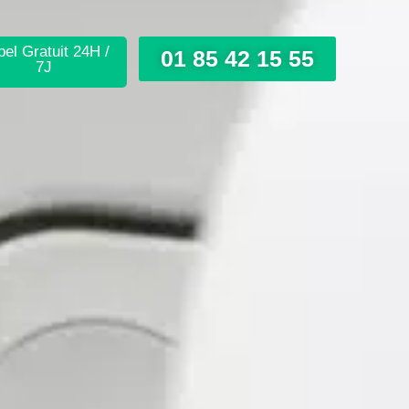
el Gratuit 24H /
01 85 42 15 55
7J