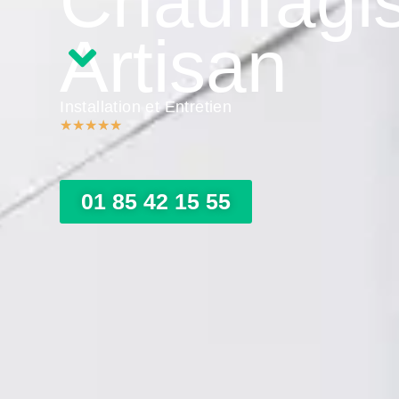
Chauffagi
Artisan
Installation et Entretien
★
★
★
★
★
01 85 42 15 55