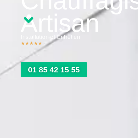
Chauffagi
Artisan
Installation et Entretien
★
★
★
★
★
01 85 42 15 55