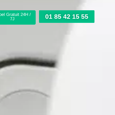
el Gratuit 24H /
01 85 42 15 55
7J