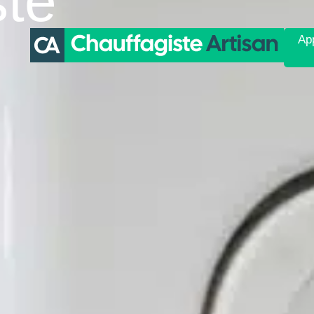
ste
App