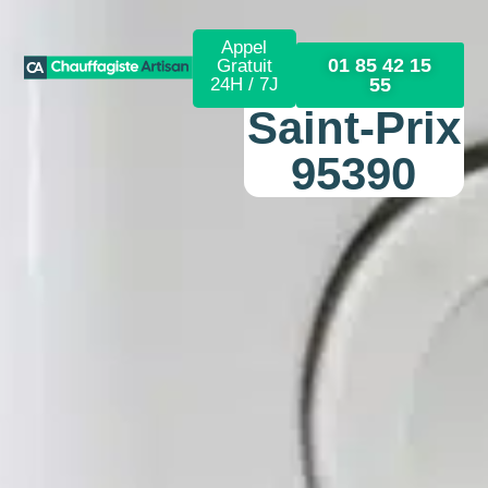
Appel
01 85 42 15
Gratuit
24H / 7J
55
Saint-Prix
95390