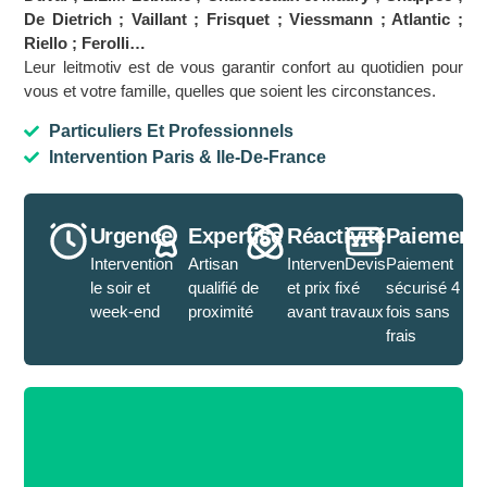
De Dietrich ; Vaillant ; Frisquet ; Viessmann ; Atlantic ;
Riello ; Ferolli…
Leur leitmotiv est de vous garantir confort au quotidien pour
vous et votre famille, quelles que soient les circonstances.
Particuliers Et Professionnels
Intervention Paris & Ile-De-France
Urgence
Expertise
Réactivité
Paiement
Intervention
Artisan
IntervenDevis
Paiement
le soir et
qualifié de
et prix fixé
sécurisé 4
week-end
proximité
avant travaux
fois sans
frais