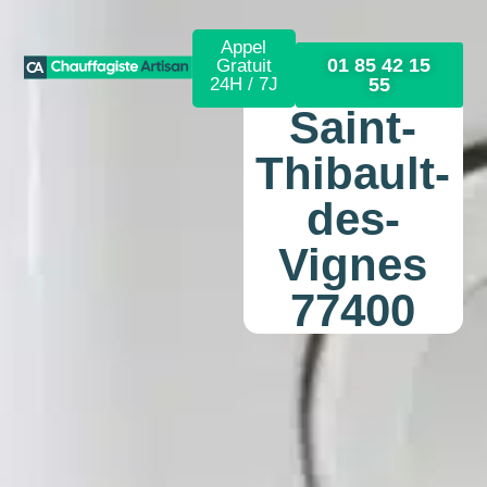
Appel
01 85 42 15
Gratuit
24H / 7J
55
Saint-
Thibault-
des-
Vignes
77400