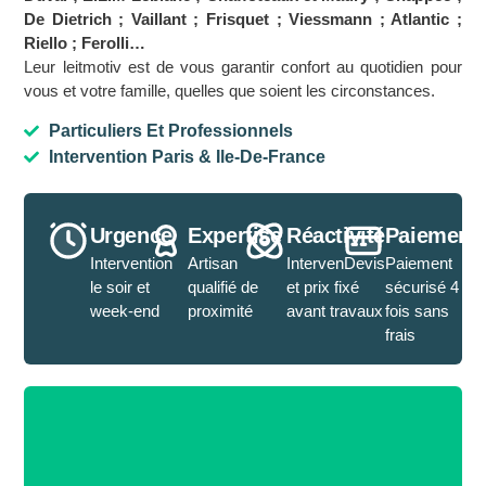
De Dietrich ; Vaillant ; Frisquet ; Viessmann ; Atlantic ;
Riello ; Ferolli…
Leur leitmotiv est de vous garantir confort au quotidien pour
vous et votre famille, quelles que soient les circonstances.
Particuliers Et Professionnels
Intervention Paris & Ile-De-France
Urgence
Expertise
Réactivité
Paiement
Intervention
Artisan
IntervenDevis
Paiement
le soir et
qualifié de
et prix fixé
sécurisé 4
week-end
proximité
avant travaux
fois sans
frais