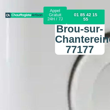
Appel
01 85 42 15
Gratuit
24H / 7J
55
Brou-sur-
Chanterein
77177