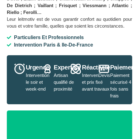
De Dietrich ; Vaillant ; Frisquet ; Viessmann ; Atlantic ;
Riello ; Ferolli…
Leur leitmotiv est de vous garantir confort au quotidien pour
vous et votre famille, quelles que soient les circonstances.
Particuliers Et Professionnels
Intervention Paris & Ile-De-France
Urgence
Expertise
Réactivité
Paiement
Intervention
Artisan
IntervenDevis
Paiement
le soir et
qualifié de
et prix fixé
sécurisé 4
week-end
proximité
avant travaux
fois sans
frais