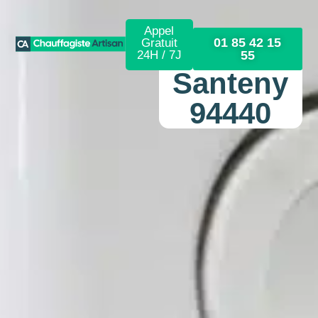
Appel
01 85 42 15
Gratuit
24H / 7J
55
Santeny
94440