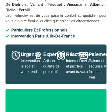
De Dietrich ; Vaillant ; Frisquet ; Viessmann ; Atlantic ;
Riello ; Ferolli…
Leur leitmotiv est de vous garantir confort au quotidien pour
vous et votre famille, quelles que soient les circonstances.
Particuliers Et Professionnels
Intervention Paris & Ile-De-France
Urgence
Expertise
Réactivité
Paiement
Intervention
Artisan
IntervenDevis
Paiement
le soir et
qualifié de
et prix fixé
sécurisé 4
week-end
proximité
avant travaux
fois sans
frais