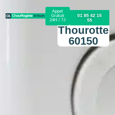
Appel
01 85 42 15
Gratuit
24H / 7J
55
Thourotte
60150