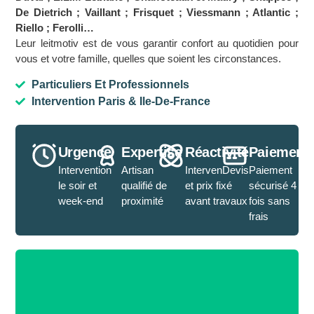
De Dietrich ; Vaillant ; Frisquet ; Viessmann ; Atlantic ;
Riello ; Ferolli…
Leur leitmotiv est de vous garantir confort au quotidien pour
vous et votre famille, quelles que soient les circonstances.
Particuliers Et Professionnels
Intervention Paris & Ile-De-France
Urgence
Expertise
Réactivité
Paiement
Intervention
Artisan
IntervenDevis
Paiement
le soir et
qualifié de
et prix fixé
sécurisé 4
week-end
proximité
avant travaux
fois sans
frais