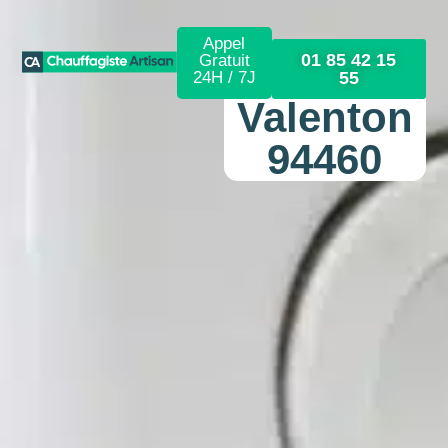
Appel
01 85 42 15
Gratuit
24H / 7J
55
Valenton
94460