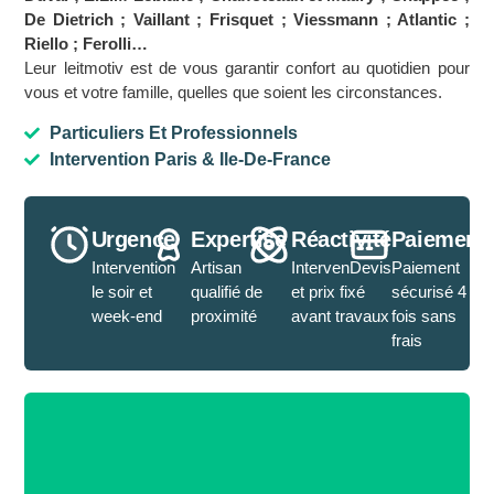
De Dietrich ; Vaillant ; Frisquet ; Viessmann ; Atlantic ;
Riello ; Ferolli…
Leur leitmotiv est de vous garantir confort au quotidien pour
vous et votre famille, quelles que soient les circonstances.
Particuliers Et Professionnels
Intervention Paris & Ile-De-France
Urgence
Expertise
Réactivité
Paiement
Intervention
Artisan
IntervenDevis
Paiement
le soir et
qualifié de
et prix fixé
sécurisé 4
week-end
proximité
avant travaux
fois sans
frais