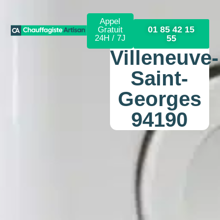
Appel
01 85 42 15
Gratuit
24H / 7J
55
Villeneuve-
Saint-
Georges
94190