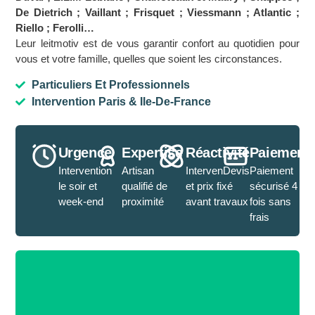
De Dietrich ; Vaillant ; Frisquet ; Viessmann ; Atlantic ;
Riello ; Ferolli…
Leur leitmotiv est de vous garantir confort au quotidien pour
vous et votre famille, quelles que soient les circonstances.
Particuliers Et Professionnels
Intervention Paris & Ile-De-France
Urgence
Expertise
Réactivité
Paiement
Intervention
Artisan
IntervenDevis
Paiement
le soir et
qualifié de
et prix fixé
sécurisé 4
week-end
proximité
avant travaux
fois sans
frais