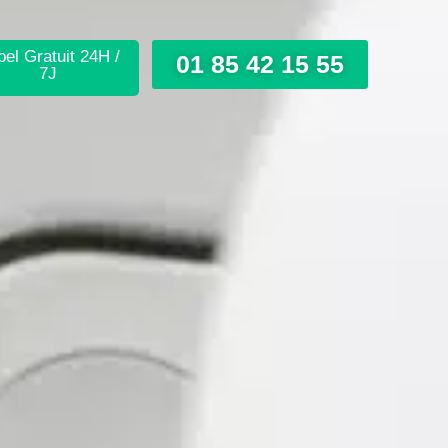
el Gratuit 24H /
01 85 42 15 55
7J