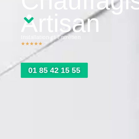
Chauffagi
Artisan
Installation et Entretien
★
★
★
★
★
01 85 42 15 55