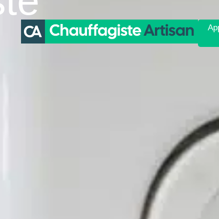
ste
App