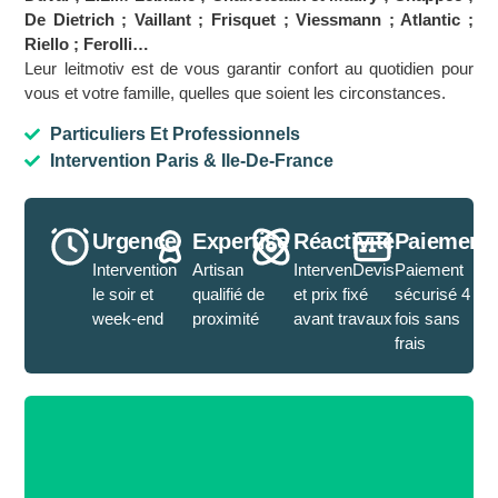
De Dietrich ; Vaillant ; Frisquet ; Viessmann ; Atlantic ;
Riello ; Ferolli…
Leur leitmotiv est de vous garantir confort au quotidien pour
vous et votre famille, quelles que soient les circonstances.
Particuliers Et Professionnels
Intervention Paris & Ile-De-France
Urgence
Expertise
Réactivité
Paiement
Intervention
Artisan
IntervenDevis
Paiement
le soir et
qualifié de
et prix fixé
sécurisé 4
week-end
proximité
avant travaux
fois sans
frais