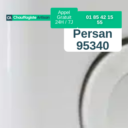
Appel
01 85 42 15
Gratuit
24H / 7J
55
Persan
95340