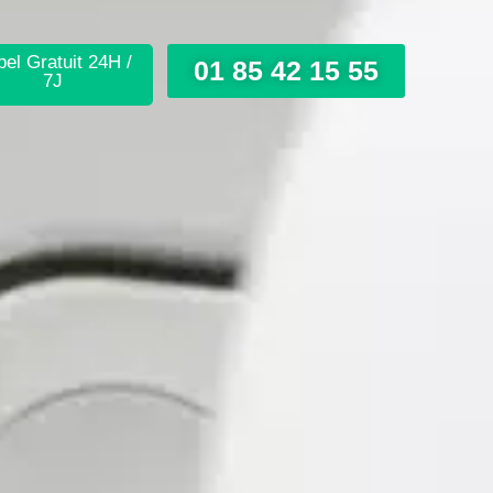
el Gratuit 24H /
01 85 42 15 55
7J