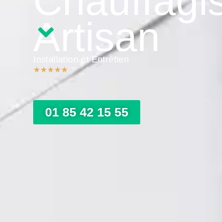
Chauffagi
Artisan
Installation et Entretien
★
★
★
★
★
01 85 42 15 55