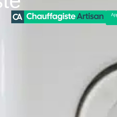
ste
App