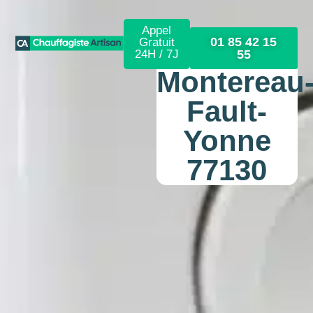
Appel
01 85 42 15
Gratuit
24H / 7J
55
Montereau
Fault-
Yonne
77130