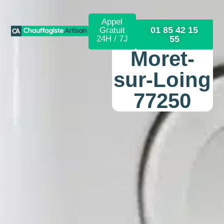
Appel
01 85 42 15
Gratuit
24H / 7J
55
Moret-
sur-Loing
77250