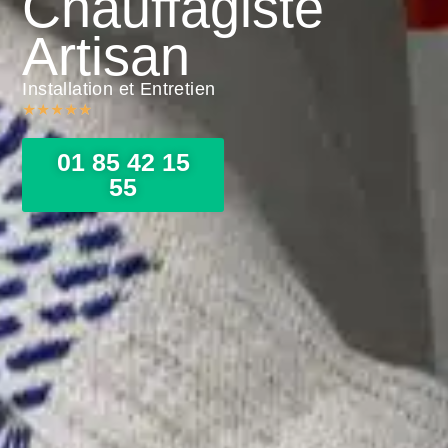
Chauffagiste
Artisan
Installation et Entretien
★
★
★
★
★
01 85 42 15
55