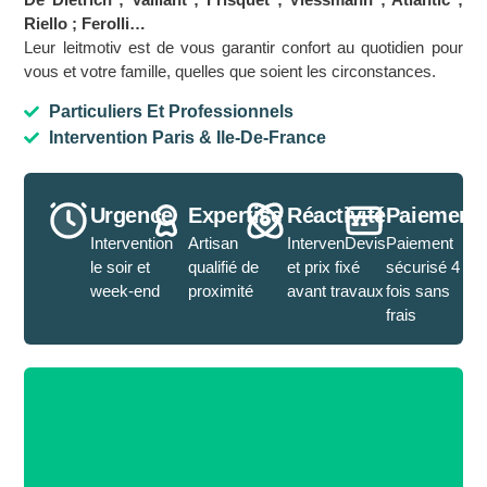
Riello ; Ferolli…
Leur leitmotiv est de vous garantir confort au quotidien pour
vous et votre famille, quelles que soient les circonstances.
Particuliers Et Professionnels
Intervention Paris & Ile-De-France
Urgence
Expertise
Réactivité
Paiement
Intervention
Artisan
IntervenDevis
Paiement
le soir et
qualifié de
et prix fixé
sécurisé 4
week-end
proximité
avant travaux
fois sans
frais