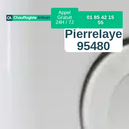
Appel
01 85 42 15
Gratuit
24H / 7J
55
Pierrelaye
95480