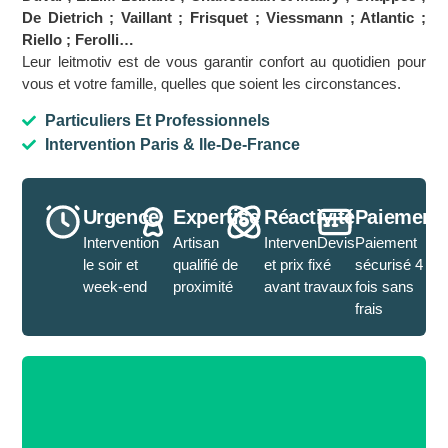
De Dietrich ; Vaillant ; Frisquet ; Viessmann ; Atlantic ;
Riello ; Ferolli…
Leur leitmotiv est de vous garantir confort au quotidien pour
vous et votre famille, quelles que soient les circonstances.
Particuliers Et Professionnels
Intervention Paris & Ile-De-France
Urgence
Expertise
Réactivité
Paiement
Intervention
Artisan
IntervenDevis
Paiement
le soir et
qualifié de
et prix fixé
sécurisé 4
week-end
proximité
avant travaux
fois sans
frais